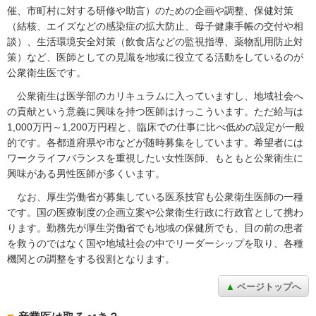
催、市町村に対する研修や助言）のための企画や調整、保健対策
（結核、エイズなどの感染症の拡大防止、母子健康手帳の交付や相
談）、生活環境安全対策（飲食店などの監視指導、薬物乱用防止対
策）など、医師としての見識を地域に役立てる活動をしているのが
公衆衛生医です。
公衆衛生は医学部のカリキュラムに入っていますし、地域社会へ
の貢献という意義に興味を持つ医師はけっこういます。ただ給与は
1,000万円～1,200万円程と、臨床での仕事に比べ低めの設定が一般
的です。各都道府県や市などが随時募集をしています。希望者には
ワークライフバランスを重視したい女性医師、もともと公衆衛生に
興味がある男性医師が多くいます。
なお、厚生労働省が募集している医系技官も公衆衛生医師の一種
です。国の医療制度の企画立案や公衆衛生行政に行政官として携わ
ります。勤務先が厚生労働省でも地域の保健所でも、目の前の患者
を救うのではなく国や地域社会の中でリーダーシップを取り、各種
機関との調整をする役割となります。
ページトップへ