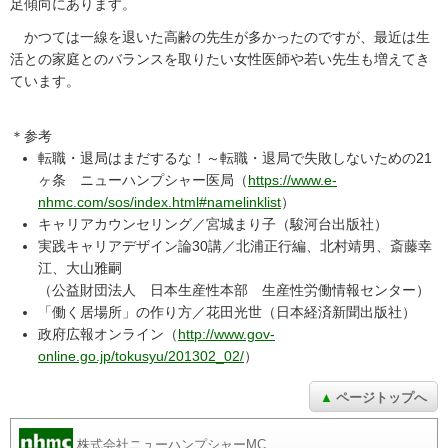
足傾向にあります。
かつては一線を退いた高齢の先生が多かったのですが、最近は生
活との家庭とのバランスを取りたい女性医師や若い先生も増えてき
ています。
＊参考
転職・退局はまだするな！～転職・退局で失敗しないための21
ヶ条 ニューハンプシャー医局（
https://www.e-
nhmc.com/sos/index.html#namelinklist
）
キャリアカウンセリング／宮城まり子（駿河台出版社）
実践キャリアデザイン論30講／北浦正行編、北村靖男、斎藤幸
江、大山雅嗣
（公益財団法人 日本生産性本部 生産性労働情報センター）
「働く居場所」の作り方／花田光世（日本経済新聞出版社）
政府広報オンライン（
http://www.gov-
online.go.jp/tokusyu/201302_02/
）
ページトップへ
株式会社ニューハンプシャーMC