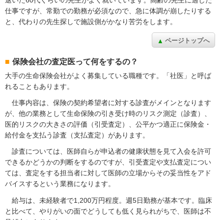
仕事ですが、常勤での勤務が必須なので、急に体調が崩したりする
と、代わりの先生探しで施設側がかなり苦労をします。
ページトップへ
保険会社の査定医って何をするの？
大手の生命保険会社がよく募集している職種です。「社医」と呼ば
れることもあります。
仕事内容は、保険の契約希望者に対する診査がメインとなります
が、他の業務として生命保険の引き受け時のリスク測定（診査）、
医的リスクの大きさの評価（引受査定）、公平かつ適正に保険金・
給付金を支払う診査（支払査定）があります。
診査については、医師自らが申込者の健康状態を見て入会を許可
できるかどうかの判断をするのですが、引受査定や支払査定につい
ては、査定をする担当者に対して医師の立場からその妥当性をアド
バイスするという業務になります。
給与は、未経験者で1,200万円程度。週5日勤務が基本です。臨床
と比べて、やりがいの面でどうしても低く見られがちで、医師は不