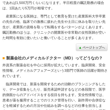
であれば1,500万円くらいになります。半日程度の嘱託勤務の場合
は、1回あたり5万円が相場です。
産業医になる医師は、専門として教育を受けた産業医科大学卒業
の先生の他、臨床での激務に疲れた先生や土日に休みを取りたい先
生が、産業医の資格を取って転職をするパターンがよくあります。
嘱託勤務のほうは、クリニックの開業医や非常勤の女性医師が空い
た時間を有効に使いたいと働いていることが多くあります。
ページトップへ
製薬会社のメディカルドクター（MD）ってどうなの？
外資系の製薬会社を中心に採用が拡大しています。臨床開発、安全
性情報、メディカルアフェアーズという3部門で医師の活躍が期待さ
れています。
臨床開発では、新薬を開発するための治験のプランニングをした
り、データ収集をしたり、販売承認申請するなどの各段階で、医学
的側面からのアドバイスをする役目を持ちます。安全性情報では、
患者が薬を服用することでのリスク管理を行い、副作用や合併症な
どを軽減するための方法や仕組みを調べるなどの仕事を担当しま