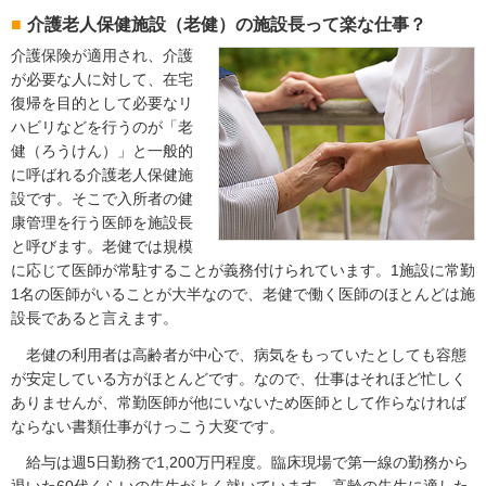
介護老人保健施設（老健）の施設長って楽な仕事？
介護保険が適用され、介護
が必要な人に対して、在宅
復帰を目的として必要なリ
ハビリなどを行うのが「老
健（ろうけん）」と一般的
に呼ばれる介護老人保健施
設です。そこで入所者の健
康管理を行う医師を施設長
と呼びます。老健では規模
に応じて医師が常駐することが義務付けられています。1施設に常勤
1名の医師がいることが大半なので、老健で働く医師のほとんどは施
設長であると言えます。
老健の利用者は高齢者が中心で、病気をもっていたとしても容態
が安定している方がほとんどです。なので、仕事はそれほど忙しく
ありませんが、常勤医師が他にいないため医師として作らなければ
ならない書類仕事がけっこう大変です。
給与は週5日勤務で1,200万円程度。臨床現場で第一線の勤務から
退いた60代くらいの先生がよく就いています。高齢の先生に適した