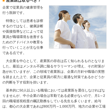
産業医は取るべき？
企業で従業員の健康管理を
行う医師です。
特徴としては患者を診察
するのではなく、健康診断
や面接指導などによって従
業員が職場環境を改善する
ためのアドバイスや教育を
行っていくことが主な仕事
である点です。
大企業を中心として、産業医の存在は広く知られるものとなりま
した。最近はメンタル不調に陥るサラリーマンが増え、その対策が
急がれていますが、この領域で産業医は、企業の方針や職場の実態
を踏まえた上で、企業と従業員の双方に最適な対策であるかどうか
の判断を下す役割を担います。
基本的に50人以上いる職場においては産業医を選任しなければな
りませんが、中小企業の場合は常勤である必要がないので、月1～2
回の職場巡視程度の嘱託勤務をしている先生も多くいます。給与
は、都心の大企業であれば800万円～1,000万円、地方の企業や工場