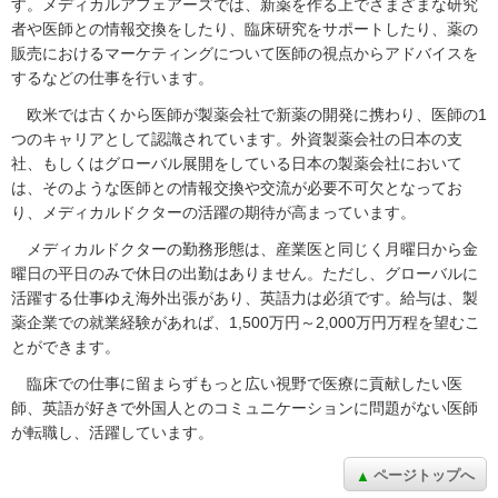
す。メディカルアフェアーズでは、新薬を作る上でさまざまな研究
者や医師との情報交換をしたり、臨床研究をサポートしたり、薬の
販売におけるマーケティングについて医師の視点からアドバイスを
するなどの仕事を行います。
欧米では古くから医師が製薬会社で新薬の開発に携わり、医師の1
つのキャリアとして認識されています。外資製薬会社の日本の支
社、もしくはグローバル展開をしている日本の製薬会社において
は、そのような医師との情報交換や交流が必要不可欠となってお
り、メディカルドクターの活躍の期待が高まっています。
メディカルドクターの勤務形態は、産業医と同じく月曜日から金
曜日の平日のみで休日の出勤はありません。ただし、グローバルに
活躍する仕事ゆえ海外出張があり、英語力は必須です。給与は、製
薬企業での就業経験があれば、1,500万円～2,000万円万程を望むこ
とができます。
臨床での仕事に留まらずもっと広い視野で医療に貢献したい医
師、英語が好きで外国人とのコミュニケーションに問題がない医師
が転職し、活躍しています。
ページトップへ