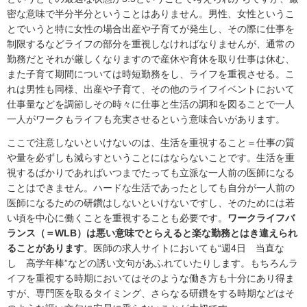
密な意味で半分半分ということはありません。男性、女性というこ
とでいうと特に女性の場合出産や子育てが発生し、その際に仕事を
制限するなどライフの部分を重視しなければなりませんが、通常の
勤務だとそれが厳しくなりますので産休や育休を取り仕事は休む、
また子育て期間については時短勤務をし、ライフを重視させる。こ
れは男性も同様、出産や子育て、その他のライフイベントにおいて
仕事量などを調節しその時々に仕事と生活の調和を図ることで一人
一人がワークもライフも充実させるという意味合いがあります。
ここで注意しないといけないのは、生活を重視すること＝仕事の質
や量を必ずしも減らすということにはならないことです。生活を重
視するばかりであればいつまでたっても立派な一人前の医師になる
ことはできません。ハードな生活であったとしても自分が一人前の
医師になるための研鑽はしないといけないですし、そのためには若
い頃を中心に働くことを重視することも必要です。
ワークライフバ
ランス（＝WLB）は悪い意味でとらえると楽な勤務とはき違えられ
ることがあります
。医師の求人サイトにおいても“週4日 当直な
し 高学年棒”などの誘い文句があふれていたりします。もちろんラ
イフを重視する時期においてはそのような働き方も十分にあり得ま
すが、専門医を取るタイミング、さらなる研鑽をする時期などはそ