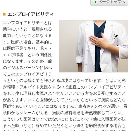
ページトップへ
エンプロイアビリティ
エンプロイアビリティとは
簡単にいうと「雇用される
能力」ということになりま
す。医師の場合、基本的に
は医師不足であり、求人＞
＞＞求職者 という関係性
になります。そのため一般
のビジネスパーソンに比べ
てこのエンプロイアビリテ
ィというのは低くても許される環境にはなっています。とはいえ私
が転職・アルバイト支援をする中で正直このエンプロイアビリティ
をもう少し理解し実践された方がいいという方をお見受けすること
があります。いくら医師が足りていないからといって病院もどんな
医師でもOKということにはなりません。患者さんのウケが悪い、看
護師からクレームがくる、病院の経営理念を全然理解していない、
こういった医師はすぐではないにせよどこかで（他に入職医師が決
まった時点など）辞めていただくという決断を病院側がする場合も