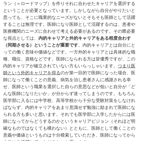
ラン（＝ロードマップ）を作りそれに合わせたキャリアを選択する
ということが必要となっています。しかしながら自分がやりたいと
思っても、そこに職業的なニーズがないとそもそも医師として活躍
することは無理です。医師になり医師として活躍するのは、患者や
医療機関のニーズに合わせて考える必要があるのです。その際必要
な視点としては、
内的キャリアと外的キャリアをある程度合わす
（同期させる）ということが重要です
。内的キャリアとは自分にと
っての働く意味や価値などです。一方外的キャリアとは具体的な職
種、職位、資格などです。医師になられる方は皆優秀ですが、この
内的キャリアが確立されていない方もいらっしゃいます。
つまり医
師という外的キャリアを得る
のが第一目的で医師になった場合、医
師になって働くことの意義、病気を治し患者さんに感謝される幸
せ、医師という職業を選択した自らの意思などが低いと自分が「ど
んな医師になりたいか」が分からず迷ってしまうのです。もちろん
医学部に入るには中学校、高等学校から十分な受験対策をしなけれ
ばならず、内的キャリアをあまり意識せず勉強に励まれて医師にな
られる方も多いと思います。それでも医学部に入学したからには医
師になってからどうするのかというキャリアビジョン（それほど明
確なものではなくても構わない）とともに、医師として働くことの
意義や価値というものは十分模索していただき、医師になってから