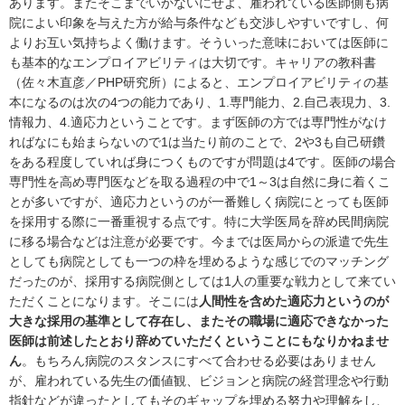
あります。またそこまでいかないにせよ、雇われている医師側も病
院によい印象を与えた方が給与条件なども交渉しやすいですし、何
よりお互い気持ちよく働けます。そういった意味においては医師に
も基本的なエンプロイアビリティは大切です。キャリアの教科書
（佐々木直彦／PHP研究所）によると、エンプロイアビリティの基
本になるのは次の4つの能力であり、1.専門能力、2.自己表現力、3.
情報力、4.適応力ということです。まず医師の方では専門性がなけ
ればなにも始まらないので1は当たり前のことで、2や3も自己研鑽
をある程度していれば身につくものですが問題は4です。医師の場合
専門性を高め専門医などを取る過程の中で1～3は自然に身に着くこ
とが多いですが、適応力というのが一番難しく病院にとっても医師
を採用する際に一番重視する点です。特に大学医局を辞め民間病院
に移る場合などは注意が必要です。今までは医局からの派遣で先生
としても病院としても一つの枠を埋めるような感じでのマッチング
だったのが、採用する病院側としては1人の重要な戦力として来てい
ただくことになります。そこには
人間性を含めた適応力というのが
大きな採用の基準として存在し、またその職場に適応できなかった
医師は前述したとおり辞めていただくということにもなりかねませ
ん
。もちろん病院のスタンスにすべて合わせる必要はありません
が、雇われている先生の価値観、ビジョンと病院の経営理念や行動
指針などが違ったとしてもそのギャップを埋める努力や理解をし、