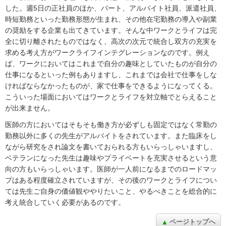
した。週5日の正社員のほか、パート、アルバイト社員、派遣社員、
時短勤務といった勤務形態が生まれ、その他在宅勤務の導入や副業
の奨励をする企業も出てきています。そんな中ワークとライフは完
全に切り離されたものではなく、高次の次元で統合し双方の充実を
求める考え方がワークライフインテグレーションなのです。例え
ば、ワークにおいてはこれまで自分の趣味としていたものが自分の
仕事になるといった例もありますし、これまでは会社で仕事をしな
ければならなかったものが、家で仕事をできるようになってくる。
こういった場面においてはワークとライフを対立軸でとらえること
が出来ません。
医師の方においてはそもそも働き方が必ずしも固定ではなく常勤の
勤務以外に多くの先生がアルバイトをされています。また臨床をし
ながら研究をされ論文を書いておられる方もいらっしゃいますし、
ベテランになった先生は趣味やプライベートを充実させるという意
向の方もいらっしゃいます。医師が一人前になるまでのロードマッ
プはある程度確立されていますが、その後のワークとライフについ
ては先生ご自身の価値観ややりたいこと、やるべきことを総合的に
考え統合していく必要があるのです。
ページトップへ