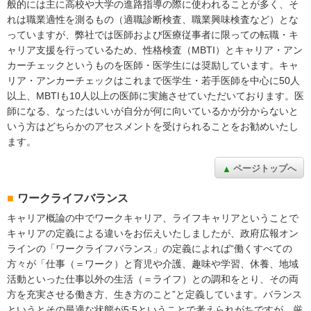
般的には主に高校や大学の進路指導の際に使われることが多く、そ
れは職業適性を測るもの（適職診断検査、職業興味検査など）とな
っていますが、弊社では医師および医療従事者に限っての転職・キ
ャリア支援を行っているため、性格検査（MBTI）とキャリア・アン
カーチェックというものを医師・医学生には奨励しています。キャ
リア・アンカーチェックはこれまで医学生・若手医師を中心に50人
以上、MBTIも10人以上の医師に実施させていただいております。医
師になる、なったはいいが自分が何に向いているかが分からないと
いう方はどちらかのアセスメントを受けられることをお勧めいたし
ます。
ページトップへ
ワークライフバランス
キャリア概論の中でワークキャリア、ライフキャリアということで
キャリアの定義による違いをお伝えいたしましたが、政府広報オン
ラインの「ワークライフバランス」の定義によれば“働くすべての
方々が「仕事（＝ワーク）と育児や介護、趣味や学習、休養、地域
活動といった仕事以外の生活（＝ライフ）との調和をとり、その両
方を充実させる働き方、生き方のこと”と定義しています。バランス
というとその最適な状態が5:5ということで考えられがちですが、厳