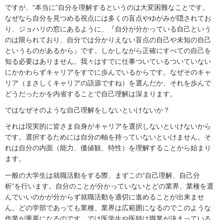
ですが、“本当に”自分を理解するというのは大変困難なことです。
なぜなら自分を見つめる視点には多くの盲点やゆがみが隠されてお
り、ジョハリの窓にあるように、『自分が分かっている自己という
のは限られており、自分では分かりえない盲点の自己や未知の自己
というものがあるから』です。しかしながら正確にすべての自己を
知る必要はありません。我々はすでに仕事ついているついていない
にかかわらずキャリアをすでに歩んでいるからです。なぜそのキャ
リア（まさしくキャリアの語源ですね）を選んだか、それを歩んで
どうだったかを内省することで自己理解は深まります。
ではなぜそのような自己理解をしないといけないか？
それは現実的に皆さま自身がキャリアを選択しないといけないから
です。選択するためには自分の軸を持っていないといけません。そ
れは自分の内面（能力、価値観、特性）を理解することから始まり
ます。
一般の大学生は就職活動をする際、まずこの“自己理解、自己分
析”を行います。自分のことが分かっていないとどの業界、業種を選
んでいいのかが分からず就職活動を適切に進めることが出来ませ
ん。どの学部であっても業種、業界は広範囲になるのでこのような
作業が重要になるのです。では医学生や医師は職業が決まっている