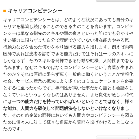
キャリアコンピテンシー
キャリアコンピテンシーとは、どのような状況にあっても自分のキ
ャリアを構築し続けることのできる力のことを言います。コンピテ
ンシーは単なる指先のスキルや頭の良さといった誰にでも分かりや
すい能力に限らずまだ自分で理解できていない潜在能力ややる気、
行動力などを含めた何かをやり遂げる能力を指します。例えば内科
医師であれば患者を診断できる能力だけではそれは一つのスキルに
しかならず、そのスキルを発揮できる行動や動機、人間性までをも
含みます。なぜスキルではなくコンピテンシーという言葉が生まれ
たのか？それは医師に限らず広く一般的に働くということが情報化
社会、サービス産業の拡大により多くのコミュニケーションを必要
とするに至ったからです。専門性が高い仕事だから誰とも会話をし
なくていいというようなものはありません。また変化が激しい時代
には
一つの能力だけを持っていればいいということではなく、様々
な能力、人間力を駆使して問題解決をしないといけなくなりまし
た
。そのため企業の面接においても人間力やコンピテンシーを図る
ために個々人に対して様々な角度から質問を投げかけることになっ
たのです。