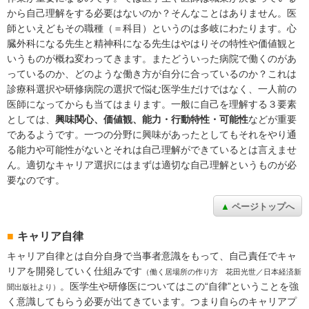
から自己理解をする必要はないのか？そんなことはありません。医
師といえどもその職種（＝科目）というのは多岐にわたります。心
臓外科になる先生と精神科になる先生はやはりその特性や価値観と
いうものが概ね変わってきます。またどういった病院で働くのがあ
っているのか、どのような働き方が自分に合っているのか？これは
診療科選択や研修病院の選択で悩む医学生だけではなく、一人前の
医師になってからも当てはまります。一般に自己を理解する３要素
としては、
興味関心、価値観、能力・行動特性・可能性
などが重要
であるようです。一つの分野に興味があったとしてもそれをやり通
る能力や可能性がないとそれは自己理解ができているとは言えませ
ん。適切なキャリア選択にはまずは適切な自己理解というものが必
要なのです。
ページトップへ
キャリア自律
キャリア自律とは自分自身で当事者意識をもって、自己責任でキャ
リアを開発していく仕組みです
（働く居場所の作り方 花田光世／日本経済新
。医学生や研修医についてはこの“自律”ということを強
聞出版社より）
く意識してもらう必要が出てきています。つまり自らのキャリアプ