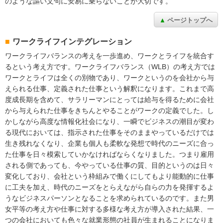
のような謳い文句に安易に乗らないことが大切です。
ページトップへ
ワークライフインテグレーション
ワークライフバランスの考えを一歩進め、ワークとライフを統合す
るという考え方です。ワークライフバランス（WLB）の考え方では
ワークとライフは全くの別物であり、ワークというのを会社から与
えられる仕事、定義された仕事という解釈になります。これまで高
度成長期を含めて、サラリーマンにとっては給与を得るために会社
から与えられた仕事をきちんとやることがワークの定義でした。し
かしながら高度な情報化社会になり、一瞬でビジネスの潮目が変わ
る現代においては、指示された仕事をそのままやっているだけでは
生き残れなくなり、企業も個人も柔軟な発想で時代のニーズに合っ
た仕事を日々模索していかなければならくなりました。つまり雇用
される側であっても、今やっている仕事の質、目的というのは日々
変化しており、会社という枠組みで働くにしてもより能動的に仕事
に工夫を加え、時代のニーズをとらえながら自らの力を発揮するよ
うなビジネスパーソンとなることを求められているのです。また男
女平等の考え方や仕事に対する多様な考え方が導入された結果、一
つの会社においても色々な就業形態の社員が生まれることになりま