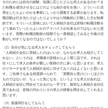
そのためには自分の経験、知識に応じたどんな求人があるのか？ま
た転職を成功させるにはどのような紹介会社を使い、どういった活
用をしたらよいのかを事前にしっかり調査する必要があります。転
職活動は行き当たりばったりよりやはり戦略的に行動した方が効果
的です。そういった意味において人材紹介会社は皆様の転職活動を
どう進めていったらよいかのアドバイスが出来るのではないかと思
います。実際の転職活動前の段階でも一度相談してみると今後の活
動がしやすくなるのではないでしょうか？
（2）自分が気になる求人をチェックしてもらう
「人材紹介会社に登録したのはいいが、なかなか求人を紹介してく
れない」というのは、求職者の皆様からよく聞く話です。それは
往々にして求人の条件が難しい医師の方に多いと思いますが、求人
のリサーチを全て人材紹介会社に任せておくのはよくないと思いま
す。ご自身でもある程度調べられて、「実際自ら受けにいくほどの
ものではないが、ちょっと気になる」というような求人があれば、
人材紹介会社に問合せてみるのも一手です。親切な人材紹介会社社
員であれば、皆様の代わりにその求人の情報を聞き出してくれると
思います。
（3）面接同行をしてもらう