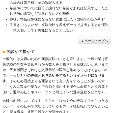
の場合は備考欄にその旨記入する
希望欄については自分が譲れない希望があれば記入する。ただ
し給与の希望などは書かない方が無難
趣味、特技は嫌味にならない程度に記入（面接での話が和む）
手書きでもよいが、複数受験を考えデータで提出する方が便利
（求人側としても失礼になることはない）
ページトップへ
面談か面接か？
一般的には入職のための面接試験のことを言います。一般企業は面
接試験の母数を集めそれから数人を合格させる意味合いがあります
が、医療機関はそれほど入職希望の医師を集めることはできないの
で、
一人ひとりの先生とお見合いをするというイメージになりま
す
。そのため面接よりも面談という言い方をすることが多いです
（ちなみに製薬企業などで医師を採用する場合は面接という言葉を
使い、通常のビジネスパーソンと同じような選考過程を経ます）。
医師の面談においては主に先生のご経歴や今の専攻を決められたき
っかけ、今の仕事で大切にしているもの、今後転職してやりたいこ
と、家族構成、通勤手段などが聞かれます。