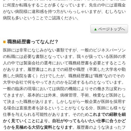
に何度か転職をすることが多くなっています。先生の中には退職金
がない病院様に違和感を持つ方がいらっしゃいますが、むしろない
病院も多いということでご認識ください。
ページトップへ
職務経歴書ってなんだ？
医師には非常になじみがない書類ですが、一般のビジネスパーソン
の転職には必要な書類となっています。我々が扱っている医師の求
人の中では製薬会社の選考において職務経歴書を必要とするところ
があります。履歴書はこれまでの経歴や職歴（卒業した大学名や勤
務した病院を書く）だけでしたが、職務経歴書は“職務”なのでその
大学や会社で何をやってきたのかを記述するものとなっています。
一般の臨床の現場においては病院の機能によりその働き方は変わっ
てきますが、基本的には外来、病棟管理、手術、検査など医師とし
て決まった職務があります。しかしながら一般企業が医師を採用す
る場合は直接患者を診るということがなくなる分、医師にも様々な
仕事を与えられる可能性があります。そのため
これまでの経験を細
かく見ていくことにより、自社がやってもらいたい仕事に合うかど
うかを見極める大切な資料となります
。履歴書のような決まったフ