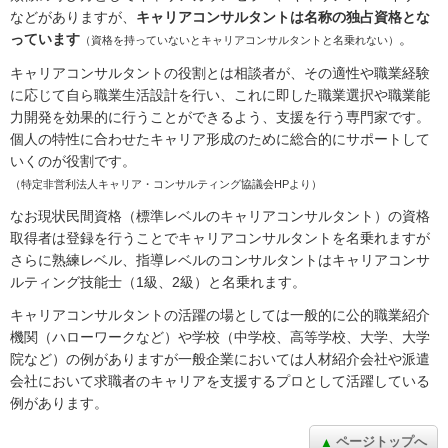
などがありますが、
キャリアコンサルタントは名称の独占資格とな
っています
。
（資格を持っていないとキャリアコンサルタントと名乗れない）
キャリアコンサルタントの役割とは相談者が、その適性や職業経験
に応じて自ら職業生活設計を行い、これに即した職業選択や職業能
力開発を効果的に行うことができるよう、支援を行う専門家です。
個人の特性に合わせたキャリア形成のために総合的にサポートして
いくのが役割です。
（特定非営利法人キャリア・コンサルティング協議会HPより）
なお現状民間資格（標準レベルのキャリアコンサルタント）の資格
取得者は登録を行うことでキャリアコンサルタントを名乗れますが
さらに熟練レベル、指導レベルのコンサルタントはキャリアコンサ
ルティング技能士（1級、2級）と名乗れます。
キャリアコンサルタントの活躍の場としては一般的に公的職業紹介
機関（ハローワークなど）や学校（中学校、高等学校、大学、大学
院など）の例がありますが一般企業においては人材紹介会社や派遣
会社において求職者のキャリアを支援するプロとして活躍している
例があります。
ページトップへ