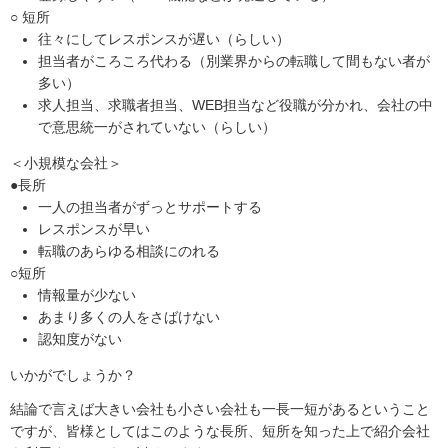
○ 短所
往々にしてレスポンスが遅い（らしい）
担当者がころころ代わる（別業界からの転職して間もない者が
多い）
求人担当、求職者担当、WEB担当など役職が分かれ、会社の中
で意思統一がされていない（らしい）
＜小規模な会社＞
●長所
一人の担当者がずっとサポートする
レスポンスが早い
転職のあらゆる相談にのれる
○短所
情報量が少ない
あまり多くの人をさばけない
認知度がない
いかがでしょうか？
結論で言えば大きい会社も小さい会社も一長一短があるということ
ですが、皆様としてはこのような長所、短所を知った上で紹介会社