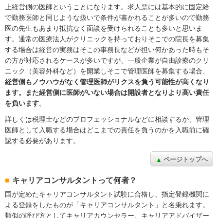
上経営側の医師ということになります。求人票には基本的に固定給
で勤務医師と同じような扱いで条件が書かれることが多いので勤務
医の先生もあまり抵抗なく面談を受けられることも多いと思いま
す。通常の医療法人がクリニックを持っておりそこでの院長を募集
する場合は経営の実務はそこの事務長などが担い何かあった時もそ
の方が対応されるケースが多いですが、一般企業が自由診療のクリ
ニック（美容外科など）を開業しそこで管理医師を募集する場合、
経営側もノウハウがなく管理医師がリクスを負う可能性が高くなり
ます。また経営側に医師がいない場合は開設者となりより高い責任
を負います
。
詳しくは税理士などのプロフェッショナルなどに相談するか、管理
医師として入職する場合はどこまでの責任を負うのかを入職前に確
認する必要があります。
ページトップへ
キャリアコンサルタントって何者？
国が定めたキャリアコンサルタント試験に合格し、指定登録機関に
よる登録をしたものが「キャリアコンサルタント」と名乗れます。
類似の呼び方としてキャリアカウンセラー、キャリアアドバイザー