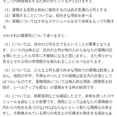
そこで円満退職をするためのポイントを3つ上げますと、
（1）退職する意思を初めに報告するのは必ず直属の上司とする
（2）退職することについては、前向きな理由を述べる
（3）退職については十分なスケジュールを立て余裕をもって行動す
る
それぞれの重要性について述べますと、
（1）については、自分の上司を立てるということが重要となりま
す。というのは例えば、自分の上司が他の人からあなたの退職の話
を聞いたとしたら非常に不愉快になると思いますし、また周りから
見るとその上司の管理能力を疑われることにもつながります。
（2）については、どんな上司も後ろ向きな理由での退職は歓迎しま
せん。病院の不平、不満をのべた上での退職は送る方の立場として
はつらいものです。退職理由については個人的な理由（開業医を目
指す、レベルアップを図る）が退職をする時の鉄則です。
（3）については、就業規則などを確認した上で、余裕を持ったスケ
ジュールを組むことが必要です。病院にとってはあなたの退職後の
代わりの先生を見つけなければならないという新たな職務も出来ま
すし、今勤務されている周りの先生との引継ぎが発生する場合もあ