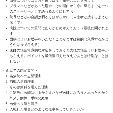
回答については自分本位ではなく相手のことを考えて
ブランクなどがあった場合、その理由から今に至るまでを一つ
のストーリーとして語れるようにしておく
院長などとの会話は明るくほがらかに（＝患者と接するような
感じで）
病院についての質問はあらかじめ考えておく（最後に聞かれま
す）
面接はよいお返事をいただくことがまずは目的（入職するかど
うかは後で考える）。
医師の場合常識的な対応をしておくと大抵の場合よいお返事が
もらえる。ポイントを最低限抑えたうえであとは特別なことは
しない
＜面談での想定質問＞
当病院への志望理由
前職の退職理由
今の診療科を選んだ理由
ご家族に医師はいるか？またなぜ医師になろうと思ったのか？
外来、病棟、手術の経験
自分の長所と短所
入職した場合どのような仕事をしていきたいか