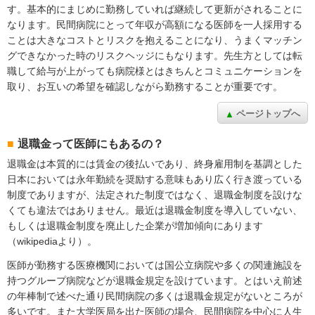
す。基本的にまじめに勤務していれば継続して更新がされることに
なります。民間病院にとって年収が高額になる医師を一人採用する
ことは大きなコストとリスクを抱えることになり、うまくマッチン
グできなかった時のリスクヘッジにもなります。先生方としては転
職して給与が上がっても病院様とはきちんとコミュニケーションを
取り、お互いの希望を確認しながら勤務することが重要です。
ページトップへ
退職金って医師にもあるの？
退職金は本質的には賃金の後払いであり、終身雇用制を基調とした
日本においては永年勤続を奨励する意味もあり広く行き渡っている
制度でありますが、法定された制度ではなく、退職金制度を設けな
くても違法ではありません。最近は退職金制度を導入していない、
もしくは退職金制度を廃止した企業が増加傾向にあります
（wikipediaより）。
医師が勤務する医療機関においては国公立病院や多くの関連施設を
持つグループ病院などが退職金規定を設けています。とはいえ前述
の年棒制で述べた通り民間病院の多くは退職金規定がないところが
多いです。また大学医局を出た医師の場合、民間病院を中心に人生