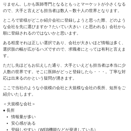
りません。しかも医師専門となるともっとマーケットが小さくなる
ので、大手と言えども担当者は数人～数十人の世界となります。
ところで皆様がどこか紹介会社に登録しようと思った際、どのよう
な会社を先に選びますか？たいてい大きい（と思われる）会社から
順に登録されるのではないかと思います。
ある程度それは正しい選択であり、会社が大きいほど情報は多く、
選択肢の幅が広がるハズですので、求職者にとっては有利と言えま
す。
ただし先ほどもお伝えした通り、大手といえども担当者は本当に少
人数の世界です。そこに医師がどっと登録したら・・・。丁寧な対
応は出来るのかという疑問が湧きます。
ここで当社のような小規模の会社と大規模な会社の長所、短所をご
紹介いたします。
＜大規模な会社＞
● 長所
情報量が多い
安心感がある
登録しやすい（WEB機能などが発達している）