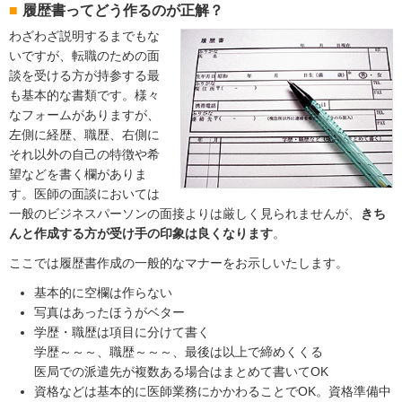
履歴書ってどう作るのが正解？
わざわざ説明するまでもな
いですが、転職のための面
談を受ける方が持参する最
も基本的な書類です。様々
なフォームがありますが、
左側に経歴、職歴、右側に
それ以外の自己の特徴や希
望などを書く欄がありま
す。医師の面談においては
一般のビジネスパーソンの面接よりは厳しく見られませんが、
きち
んと作成する方が受け手の印象は良くなります
。
ここでは履歴書作成の一般的なマナーをお示しいたします。
基本的に空欄は作らない
写真はあったほうがベター
学歴・職歴は項目に分けて書く
学歴～～～、職歴～～～、最後は以上で締めくくる
医局での派遣先が複数ある場合はまとめて書いてOK
資格などは基本的に医師業務にかかわることでOK。資格準備中