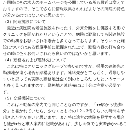
た同時にその求人のホームページを公開している所も最近は増えて
おりますので、そこでさらに情報収集されればよりその病院の特色
が分かるのではないかと思います。
（3）関連施設について
最近は病医院も老健施設を作ったり、外来分離をし併設する形で
クリニックを開かれたりということで、病院に勤務しても関連施設
での勤務をお願いされる場合も多くなっております。そういった施
設についてはある程度事前に把握された上で、勤務内容の打ち合わ
せの時に色々お伺いされたら良いのではないかと思います。
（4）勤務地および連絡先について
これは特にクリニックグループで多いのですが、採用の連絡先と
勤務地が違う場合が結構あります。連絡先がとても近く、通勤しや
すいと思っても実際の勤務地は全く別のところだったというケース
も多く見られますので、勤務地と連絡先には十分に注意が必要で
す。
（5）交通機関について
これは不動産の案内でも同じことなのですが、「●●駅から徒歩5
分」と書かれていたら、少なくともその1.2～3倍くらいの時間を予
想された方が良いと思います。また特に遠方の病院を見学する場合
も徒歩●分と求人案内に記載があれば、少し面倒でも実際歩かれるこ
とをお勧めします。