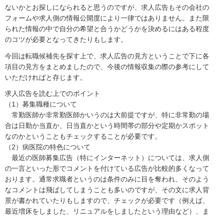
ないかとお探しになられると思うのですが、求人広告もその会社の
フォームや求人側の情報公開度により一律ではありません。また限
られた情報の中で自分の希望と合うかどうかを決めるにはある程度
のコツが必要となってきたりもします。
今回は転職候補先を探す上で、求人広告の見方ということで下に各
項目の見方をまとめましたので、今後の情報収集の際の参考にして
いただければと存じます。
求人広告を読む上でのポイント
（1）募集職種について
常勤医師か非常勤医師かいうのは大前提ですが、特に非常勤の場
合は日勤か当直か、日当直かという時間帯の部分や定期かスポット
なのかということもチェックすることが必要です。
（2）病医院の特色について
最近の医師募集広告（特にインターネット）については、求人側
の一言といった形でコメントを付けている広告が比較的多くなって
おります。通常求職者というのは条件のみに目を奪われ、そのよう
なコメントは飛ばしてしまうことも多いのですが、その文に求人背
景が書かれていたりもしますので、チェックが必要です（例えば、
最近増床をしました、リニュアルをしましたという理由など）、ま