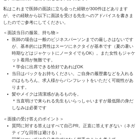
私はこれまで医師の面談に立ち会った経験が300件ほどあります
が、その経験から以下に面談を受ける先生へのアドバイスを書きま
したのでご参考にしてください。
＜面談当日の服装、持ち物＞
医師の場合は一般のビジネスパーソンまでの厳しさはないです
が、基本的には男性はスーツにネクタイが基本です（夏の暑い
時期などはジャケットにノータイでもOK）。また女性もジャケ
ット着用が無難です。
＊学会に出席できる恰好であればOK
当日はバックをお持ちください。ご自身の履歴書などを入れる
のはもちろん、求人様からパンフレットをいただく可能性があ
ります。
髪やメイクは清潔感があるものを。
＊当直明けで来られる先生もいらっしゃいますが最低限の身だ
しなみは必要です
＜面接の受け答えのポイント＞
質問に対する答えはすべて自己PR。正直に答えすぎない（ネガ
ティブな回答は避ける）。