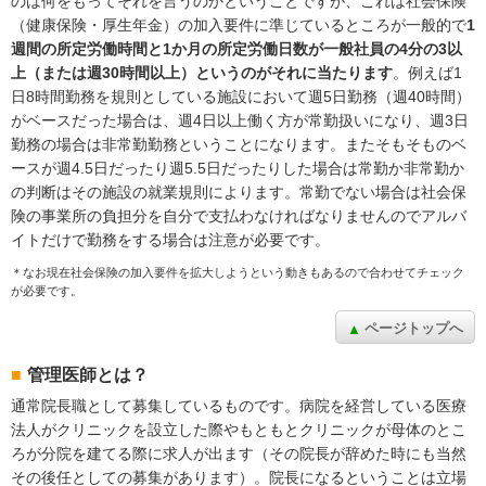
のは何をもってそれを言うのかということですが、これは社会保険
（健康保険・厚生年金）の加入要件に準じているところが一般的で
1
週間の所定労働時間と1か月の所定労働日数が一般社員の4分の3以
上（または週30時間以上）というのがそれに当たります
。例えば1
日8時間勤務を規則としている施設において週5日勤務（週40時間）
がベースだった場合は、週4日以上働く方が常勤扱いになり、週3日
勤務の場合は非常勤勤務ということになります。またそもそものベ
ースが週4.5日だったり週5.5日だったりした場合は常勤か非常勤か
の判断はその施設の就業規則によります。常勤でない場合は社会保
険の事業所の負担分を自分で支払わなければなりませんのでアルバ
イトだけで勤務をする場合は注意が必要です。
＊なお現在社会保険の加入要件を拡大しようという動きもあるので合わせてチェック
が必要です。
ページトップへ
管理医師とは？
通常院長職として募集しているものです。病院を経営している医療
法人がクリニックを設立した際やもともとクリニックが母体のとこ
ろが分院を建てる際に求人が出ます（その院長が辞めた時にも当然
その後任としての募集があります）。院長になるということは立場