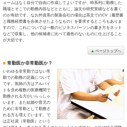
ォームはなく自分で自由に作成してよいですが、時系列に勤務した
職場とそこでの勤務内容などとともに、論文や研究実績などを書く
のが有効です。なお外資系の製薬会社の場合は英文でのCV（履歴書
と職務経歴書を合体させたようなもの）を要求するところもありま
すので、これについては一般のビジネスパーソンの書き方をネット
などで収集し、他の候補者に比べて遜色のないものに仕上げること
が大切です。
ページトップへ
常勤医か非常勤医か？
いわゆる非常勤ではない常
勤での勤務の定義について
です。医師の方はアルバイ
トを含め複数の医療機関で
勤務される方がいらっしゃ
います。また結婚や育児の
ために非常勤として勤務さ
れる方も増えています。で
は正社員（常勤医）という