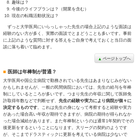
趣味は？
今後のライフプランは？（開業を含む）
現在の転職活動状況は？
ずっと大学医局にいらっしゃった先生の場合上記のような面談は
経験のない方が多く、実際の面談でとまどうことも多いです。事前
に上記のような質問に対する答えをご自身で考えておくと当日の面
談に落ち着いて臨めます。
ページトップへ
医師は年棒制が普通？
大学医局や国公立病院で勤務されている先生はあまりなじみがない
かもしれませんが、一般の民間病院においては、先生の給与を年棒
制にしているところが多いです。つまり先生の年収に関して医師免
許取得年数などで判断せず、
先生の経験や実力により病院が個々に
決定するものです
。これは先生の身になって考察すると経験や実力
があった場合高い年収が期待できますが、病院の期待が得られなか
った場合減給があります。また年棒制というのは通常1年契約でその
後更新をするということになります。大リーグの契約のようです
が、そこまでドラスティックに更新を考えている病院は少ないで