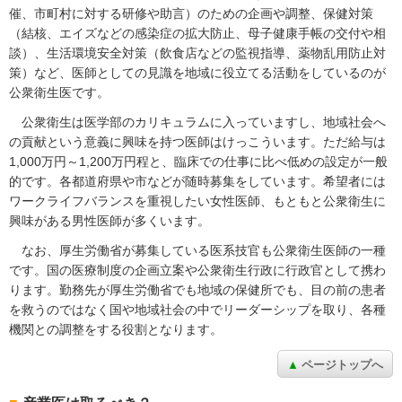
催、市町村に対する研修や助言）のための企画や調整、保健対策
（結核、エイズなどの感染症の拡大防止、母子健康手帳の交付や相
談）、生活環境安全対策（飲食店などの監視指導、薬物乱用防止対
策）など、医師としての見識を地域に役立てる活動をしているのが
公衆衛生医です。
公衆衛生は医学部のカリキュラムに入っていますし、地域社会へ
の貢献という意義に興味を持つ医師はけっこういます。ただ給与は
1,000万円～1,200万円程と、臨床での仕事に比べ低めの設定が一般
的です。各都道府県や市などが随時募集をしています。希望者には
ワークライフバランスを重視したい女性医師、もともと公衆衛生に
興味がある男性医師が多くいます。
なお、厚生労働省が募集している医系技官も公衆衛生医師の一種
です。国の医療制度の企画立案や公衆衛生行政に行政官として携わ
ります。勤務先が厚生労働省でも地域の保健所でも、目の前の患者
を救うのではなく国や地域社会の中でリーダーシップを取り、各種
機関との調整をする役割となります。
ページトップへ