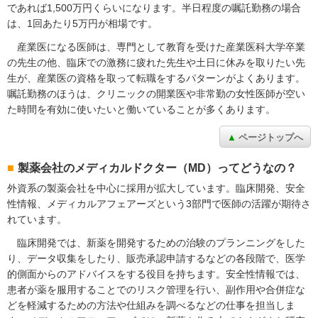
であれば1,500万円くらいになります。半日程度の嘱託勤務の場合
は、1回あたり5万円が相場です。
産業医になる医師は、専門として教育を受けた産業医科大学卒業
の先生の他、臨床での激務に疲れた先生や土日に休みを取りたい先
生が、産業医の資格を取って転職をするパターンがよくあります。
嘱託勤務のほうは、クリニックの開業医や非常勤の女性医師が空い
た時間を有効に使いたいと働いていることが多くあります。
ページトップへ
製薬会社のメディカルドクター（MD）ってどうなの？
外資系の製薬会社を中心に採用が拡大しています。臨床開発、安全
性情報、メディカルアフェアーズという3部門で医師の活躍が期待さ
れています。
臨床開発では、新薬を開発するための治験のプランニングをした
り、データ収集をしたり、販売承認申請するなどの各段階で、医学
的側面からのアドバイスをする役目を持ちます。安全性情報では、
患者が薬を服用することでのリスク管理を行い、副作用や合併症な
どを軽減するための方法や仕組みを調べるなどの仕事を担当しま