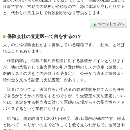
仕事ですが、常勤での勤務が必須なので、急に体調が崩したりする
と、代わりの先生探しで施設側がかなり苦労をします。
ページトップへ
保険会社の査定医って何をするの？
大手の生命保険会社がよく募集している職種です。「社医」と呼ば
れることもあります。
仕事内容は、保険の契約希望者に対する診査がメインとなります
が、他の業務として生命保険の引き受け時のリスク測定（診査）、
医的リスクの大きさの評価（引受査定）、公平かつ適正に保険金・
給付金を支払う診査（支払査定）があります。
診査については、医師自らが申込者の健康状態を見て入会を許可
できるかどうかの判断をするのですが、引受査定や支払査定につい
ては、査定をする担当者に対して医師の立場からその妥当性をアド
バイスするという業務になります。
給与は、未経験者で1,200万円程度。週5日勤務が基本です。臨床
と比べて、やりがいの面でどうしても低く見られがちで、医師は不