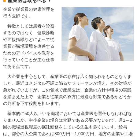
産業医は取るべき？
企業で従業員の健康管理を
行う医師です。
特徴としては患者を診察
するのではなく、健康診断
や面接指導などによって従
業員が職場環境を改善する
ためのアドバイスや教育を
行っていくことが主な仕事
である点です。
大企業を中心として、産業医の存在は広く知られるものとなりま
した。最近はメンタル不調に陥るサラリーマンが増え、その対策が
急がれていますが、この領域で産業医は、企業の方針や職場の実態
を踏まえた上で、企業と従業員の双方に最適な対策であるかどうか
の判断を下す役割を担います。
基本的に50人以上いる職場においては産業医を選任しなければな
りませんが、中小企業の場合は常勤である必要がないので、月1～2
回の職場巡視程度の嘱託勤務をしている先生も多くいます。給与
は、都心の大企業であれば800万円～1,000万円、地方の企業や工場