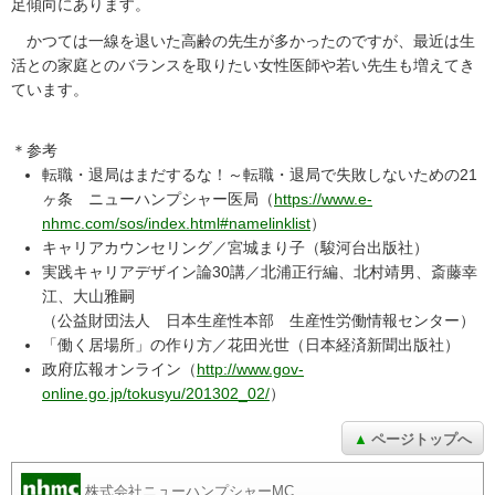
足傾向にあります。
かつては一線を退いた高齢の先生が多かったのですが、最近は生
活との家庭とのバランスを取りたい女性医師や若い先生も増えてき
ています。
＊参考
転職・退局はまだするな！～転職・退局で失敗しないための21
ヶ条 ニューハンプシャー医局（
https://www.e-
nhmc.com/sos/index.html#namelinklist
）
キャリアカウンセリング／宮城まり子（駿河台出版社）
実践キャリアデザイン論30講／北浦正行編、北村靖男、斎藤幸
江、大山雅嗣
（公益財団法人 日本生産性本部 生産性労働情報センター）
「働く居場所」の作り方／花田光世（日本経済新聞出版社）
政府広報オンライン（
http://www.gov-
online.go.jp/tokusyu/201302_02/
）
ページトップへ
株式会社ニューハンプシャーMC