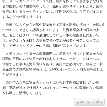
す。メディカルアフェアーズでは、新薬を作る上でさまざまな研究
者や医師との情報交換をしたり、臨床研究をサポートしたり、薬の
販売におけるマーケティングについて医師の視点からアドバイスを
するなどの仕事を行います。
欧米では古くから医師が製薬会社で新薬の開発に携わり、医師の1
つのキャリアとして認識されています。外資製薬会社の日本の支
社、もしくはグローバル展開をしている日本の製薬会社において
は、そのような医師との情報交換や交流が必要不可欠となってお
り、メディカルドクターの活躍の期待が高まっています。
メディカルドクターの勤務形態は、産業医と同じく月曜日から金
曜日の平日のみで休日の出勤はありません。ただし、グローバルに
活躍する仕事ゆえ海外出張があり、英語力は必須です。給与は、製
薬企業での就業経験があれば、1,500万円～2,000万円万程を望むこ
とができます。
臨床での仕事に留まらずもっと広い視野で医療に貢献したい医
師、英語が好きで外国人とのコミュニケーションに問題がない医師
が転職し、活躍しています。
ページトップへ