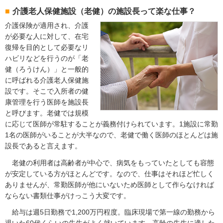
介護老人保健施設（老健）の施設長って楽な仕事？
介護保険が適用され、介護
が必要な人に対して、在宅
復帰を目的として必要なリ
ハビリなどを行うのが「老
健（ろうけん）」と一般的
に呼ばれる介護老人保健施
設です。そこで入所者の健
康管理を行う医師を施設長
と呼びます。老健では規模
に応じて医師が常駐することが義務付けられています。1施設に常勤
1名の医師がいることが大半なので、老健で働く医師のほとんどは施
設長であると言えます。
老健の利用者は高齢者が中心で、病気をもっていたとしても容態
が安定している方がほとんどです。なので、仕事はそれほど忙しく
ありませんが、常勤医師が他にいないため医師として作らなければ
ならない書類仕事がけっこう大変です。
給与は週5日勤務で1,200万円程度。臨床現場で第一線の勤務から
退いた60代くらいの先生がよく就いています。高齢の先生に適した