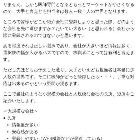
りません。しかも医師専門となるともっとマーケットが小さくなる
ので、大手と言えども担当者は数人～数十人の世界となります。
ところで皆様がどこか紹介会社に登録しようと思った際、どのよう
な会社を先に選びますか？たいてい大きい（と思われる）会社から
順に登録されるのではないかと思います。
ある程度それは正しい選択であり、会社が大きいほど情報は多く、
選択肢の幅が広がるハズですので、求職者にとっては有利と言えま
す。
ただし先ほどもお伝えした通り、大手といえども担当者は本当に少
人数の世界です。そこに医師がどっと登録したら・・・。丁寧な対
応は出来るのかという疑問が湧きます。
ここで当社のような小規模の会社と大規模な会社の長所、短所をご
紹介いたします。
＜大規模な会社＞
● 長所
情報量が多い
安心感がある
登録しやすい（WEB機能などが発達している）