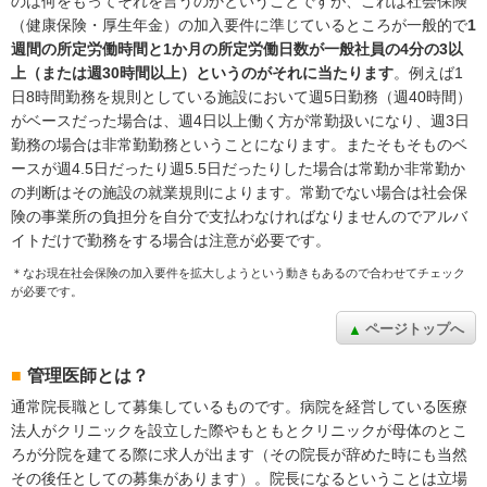
のは何をもってそれを言うのかということですが、これは社会保険
（健康保険・厚生年金）の加入要件に準じているところが一般的で
1
週間の所定労働時間と1か月の所定労働日数が一般社員の4分の3以
上（または週30時間以上）というのがそれに当たります
。例えば1
日8時間勤務を規則としている施設において週5日勤務（週40時間）
がベースだった場合は、週4日以上働く方が常勤扱いになり、週3日
勤務の場合は非常勤勤務ということになります。またそもそものベ
ースが週4.5日だったり週5.5日だったりした場合は常勤か非常勤か
の判断はその施設の就業規則によります。常勤でない場合は社会保
険の事業所の負担分を自分で支払わなければなりませんのでアルバ
イトだけで勤務をする場合は注意が必要です。
＊なお現在社会保険の加入要件を拡大しようという動きもあるので合わせてチェック
が必要です。
ページトップへ
管理医師とは？
通常院長職として募集しているものです。病院を経営している医療
法人がクリニックを設立した際やもともとクリニックが母体のとこ
ろが分院を建てる際に求人が出ます（その院長が辞めた時にも当然
その後任としての募集があります）。院長になるということは立場