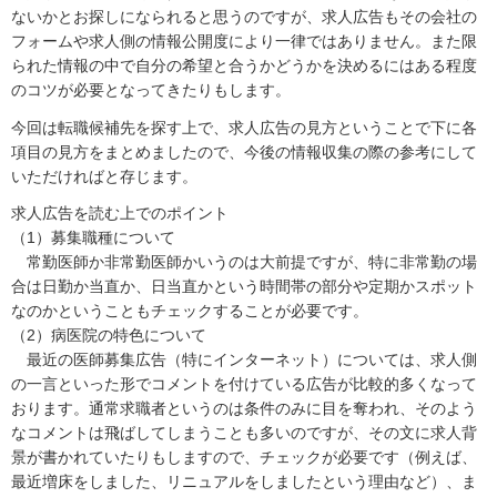
ないかとお探しになられると思うのですが、求人広告もその会社の
フォームや求人側の情報公開度により一律ではありません。また限
られた情報の中で自分の希望と合うかどうかを決めるにはある程度
のコツが必要となってきたりもします。
今回は転職候補先を探す上で、求人広告の見方ということで下に各
項目の見方をまとめましたので、今後の情報収集の際の参考にして
いただければと存じます。
求人広告を読む上でのポイント
（1）募集職種について
常勤医師か非常勤医師かいうのは大前提ですが、特に非常勤の場
合は日勤か当直か、日当直かという時間帯の部分や定期かスポット
なのかということもチェックすることが必要です。
（2）病医院の特色について
最近の医師募集広告（特にインターネット）については、求人側
の一言といった形でコメントを付けている広告が比較的多くなって
おります。通常求職者というのは条件のみに目を奪われ、そのよう
なコメントは飛ばしてしまうことも多いのですが、その文に求人背
景が書かれていたりもしますので、チェックが必要です（例えば、
最近増床をしました、リニュアルをしましたという理由など）、ま