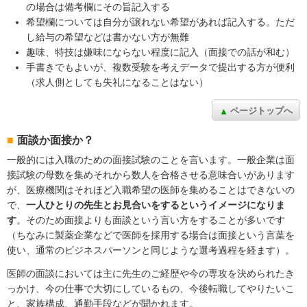
の場合は備考欄にその旨記入する
希望欄については自分が譲れない希望があれば記入する。ただ
し給与の希望などは書かない方が無難
趣味、特技は嫌味にならない程度に記入（面接での話が和む）
手書きでもよいが、複数受験を考えデータで提出する方が便利
（求人側としても失礼になることはない）
ページトップへ
面談か面接か？
一般的には入職のための面接試験のことを言います。一般企業は面
接試験の母数を集めそれから数人を合格させる意味合いがあります
が、医療機関はそれほど入職希望の医師を集めることはできないの
で、
一人ひとりの先生とお見合いをするというイメージになりま
す
。そのため面接よりも面談という言い方をすることが多いです
（ちなみに製薬企業などで医師を採用する場合は面接という言葉を
使い、通常のビジネスパーソンと同じような選考過程を経ます）。
医師の面談においては主に先生のご経歴や今の専攻を決められたき
っかけ、今の仕事で大切にしているもの、今後転職してやりたいこ
と、家族構成、通勤手段などが聞かれます。