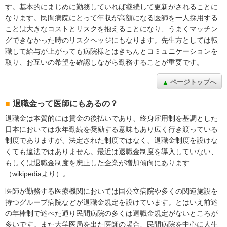
す。基本的にまじめに勤務していれば継続して更新がされることに
なります。民間病院にとって年収が高額になる医師を一人採用する
ことは大きなコストとリスクを抱えることになり、うまくマッチン
グできなかった時のリスクヘッジにもなります。先生方としては転
職して給与が上がっても病院様とはきちんとコミュニケーションを
取り、お互いの希望を確認しながら勤務することが重要です。
ページトップへ
退職金って医師にもあるの？
退職金は本質的には賃金の後払いであり、終身雇用制を基調とした
日本においては永年勤続を奨励する意味もあり広く行き渡っている
制度でありますが、法定された制度ではなく、退職金制度を設けな
くても違法ではありません。最近は退職金制度を導入していない、
もしくは退職金制度を廃止した企業が増加傾向にあります
（wikipediaより）。
医師が勤務する医療機関においては国公立病院や多くの関連施設を
持つグループ病院などが退職金規定を設けています。とはいえ前述
の年棒制で述べた通り民間病院の多くは退職金規定がないところが
多いです。また大学医局を出た医師の場合、民間病院を中心に人生