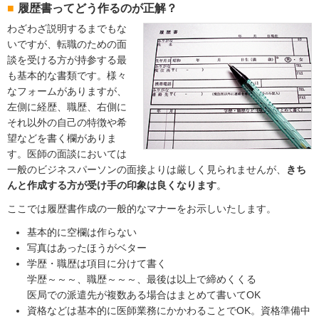
履歴書ってどう作るのが正解？
わざわざ説明するまでもな
いですが、転職のための面
談を受ける方が持参する最
も基本的な書類です。様々
なフォームがありますが、
左側に経歴、職歴、右側に
それ以外の自己の特徴や希
望などを書く欄がありま
す。医師の面談においては
一般のビジネスパーソンの面接よりは厳しく見られませんが、
きち
んと作成する方が受け手の印象は良くなります
。
ここでは履歴書作成の一般的なマナーをお示しいたします。
基本的に空欄は作らない
写真はあったほうがベター
学歴・職歴は項目に分けて書く
学歴～～～、職歴～～～、最後は以上で締めくくる
医局での派遣先が複数ある場合はまとめて書いてOK
資格などは基本的に医師業務にかかわることでOK。資格準備中