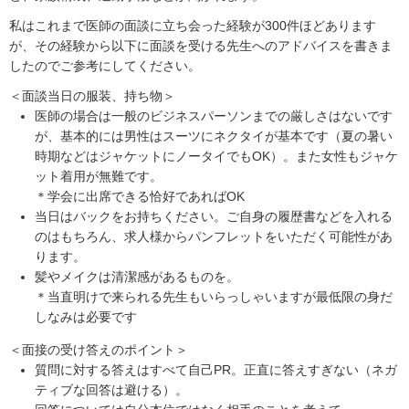
私はこれまで医師の面談に立ち会った経験が300件ほどあります
が、その経験から以下に面談を受ける先生へのアドバイスを書きま
したのでご参考にしてください。
＜面談当日の服装、持ち物＞
医師の場合は一般のビジネスパーソンまでの厳しさはないです
が、基本的には男性はスーツにネクタイが基本です（夏の暑い
時期などはジャケットにノータイでもOK）。また女性もジャケ
ット着用が無難です。
＊学会に出席できる恰好であればOK
当日はバックをお持ちください。ご自身の履歴書などを入れる
のはもちろん、求人様からパンフレットをいただく可能性があ
ります。
髪やメイクは清潔感があるものを。
＊当直明けで来られる先生もいらっしゃいますが最低限の身だ
しなみは必要です
＜面接の受け答えのポイント＞
質問に対する答えはすべて自己PR。正直に答えすぎない（ネガ
ティブな回答は避ける）。