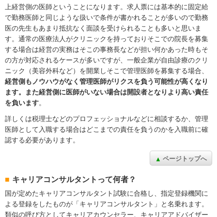
上経営側の医師ということになります。求人票には基本的に固定給
で勤務医師と同じような扱いで条件が書かれることが多いので勤務
医の先生もあまり抵抗なく面談を受けられることも多いと思いま
す。通常の医療法人がクリニックを持っておりそこでの院長を募集
する場合は経営の実務はそこの事務長などが担い何かあった時もそ
の方が対応されるケースが多いですが、一般企業が自由診療のクリ
ニック（美容外科など）を開業しそこで管理医師を募集する場合、
経営側もノウハウがなく管理医師がリクスを負う可能性が高くなり
ます。また経営側に医師がいない場合は開設者となりより高い責任
を負います
。
詳しくは税理士などのプロフェッショナルなどに相談するか、管理
医師として入職する場合はどこまでの責任を負うのかを入職前に確
認する必要があります。
ページトップへ
キャリアコンサルタントって何者？
国が定めたキャリアコンサルタント試験に合格し、指定登録機関に
よる登録をしたものが「キャリアコンサルタント」と名乗れます。
類似の呼び方としてキャリアカウンセラー、キャリアアドバイザー