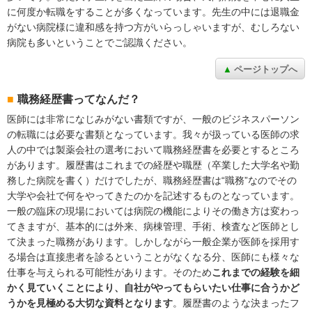
に何度か転職をすることが多くなっています。先生の中には退職金
がない病院様に違和感を持つ方がいらっしゃいますが、むしろない
病院も多いということでご認識ください。
ページトップへ
職務経歴書ってなんだ？
医師には非常になじみがない書類ですが、一般のビジネスパーソン
の転職には必要な書類となっています。我々が扱っている医師の求
人の中では製薬会社の選考において職務経歴書を必要とするところ
があります。履歴書はこれまでの経歴や職歴（卒業した大学名や勤
務した病院を書く）だけでしたが、職務経歴書は“職務”なのでその
大学や会社で何をやってきたのかを記述するものとなっています。
一般の臨床の現場においては病院の機能によりその働き方は変わっ
てきますが、基本的には外来、病棟管理、手術、検査など医師とし
て決まった職務があります。しかしながら一般企業が医師を採用す
る場合は直接患者を診るということがなくなる分、医師にも様々な
仕事を与えられる可能性があります。そのため
これまでの経験を細
かく見ていくことにより、自社がやってもらいたい仕事に合うかど
うかを見極める大切な資料となります
。履歴書のような決まったフ