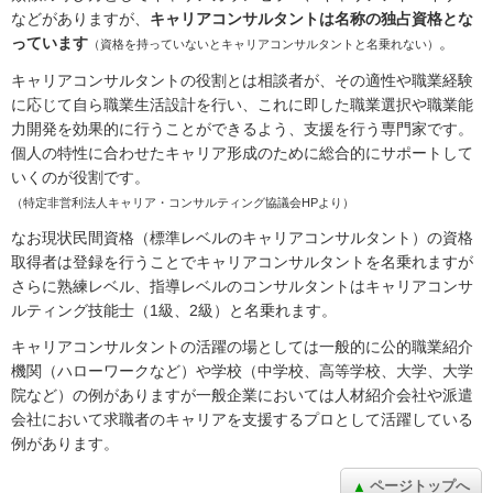
などがありますが、
キャリアコンサルタントは名称の独占資格とな
っています
。
（資格を持っていないとキャリアコンサルタントと名乗れない）
キャリアコンサルタントの役割とは相談者が、その適性や職業経験
に応じて自ら職業生活設計を行い、これに即した職業選択や職業能
力開発を効果的に行うことができるよう、支援を行う専門家です。
個人の特性に合わせたキャリア形成のために総合的にサポートして
いくのが役割です。
（特定非営利法人キャリア・コンサルティング協議会HPより）
なお現状民間資格（標準レベルのキャリアコンサルタント）の資格
取得者は登録を行うことでキャリアコンサルタントを名乗れますが
さらに熟練レベル、指導レベルのコンサルタントはキャリアコンサ
ルティング技能士（1級、2級）と名乗れます。
キャリアコンサルタントの活躍の場としては一般的に公的職業紹介
機関（ハローワークなど）や学校（中学校、高等学校、大学、大学
院など）の例がありますが一般企業においては人材紹介会社や派遣
会社において求職者のキャリアを支援するプロとして活躍している
例があります。
ページトップへ