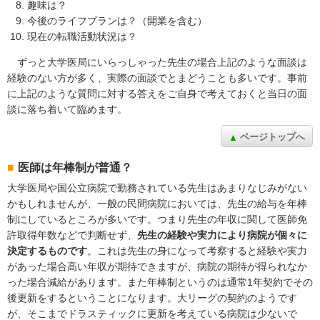
趣味は？
今後のライフプランは？（開業を含む）
現在の転職活動状況は？
ずっと大学医局にいらっしゃった先生の場合上記のような面談は
経験のない方が多く、実際の面談でとまどうことも多いです。事前
に上記のような質問に対する答えをご自身で考えておくと当日の面
談に落ち着いて臨めます。
ページトップへ
医師は年棒制が普通？
大学医局や国公立病院で勤務されている先生はあまりなじみがない
かもしれませんが、一般の民間病院においては、先生の給与を年棒
制にしているところが多いです。つまり先生の年収に関して医師免
許取得年数などで判断せず、
先生の経験や実力により病院が個々に
決定するものです
。これは先生の身になって考察すると経験や実力
があった場合高い年収が期待できますが、病院の期待が得られなか
った場合減給があります。また年棒制というのは通常1年契約でその
後更新をするということになります。大リーグの契約のようです
が、そこまでドラスティックに更新を考えている病院は少ないで