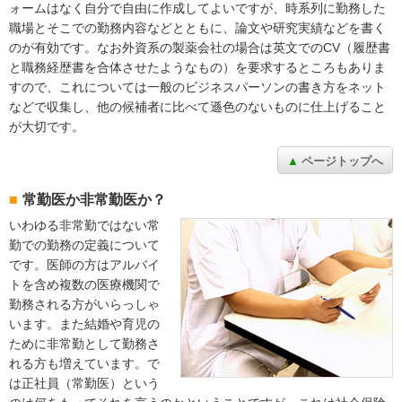
ォームはなく自分で自由に作成してよいですが、時系列に勤務した
職場とそこでの勤務内容などとともに、論文や研究実績などを書く
のが有効です。なお外資系の製薬会社の場合は英文でのCV（履歴書
と職務経歴書を合体させたようなもの）を要求するところもありま
すので、これについては一般のビジネスパーソンの書き方をネット
などで収集し、他の候補者に比べて遜色のないものに仕上げること
が大切です。
ページトップへ
常勤医か非常勤医か？
いわゆる非常勤ではない常
勤での勤務の定義について
です。医師の方はアルバイ
トを含め複数の医療機関で
勤務される方がいらっしゃ
います。また結婚や育児の
ために非常勤として勤務さ
れる方も増えています。で
は正社員（常勤医）という