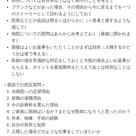
回答については自分本位ではなく相手のことを考えて
ブランクなどがあった場合、その理由から今に至るまでを一つ
のストーリーとして語れるようにしておく
院長などとの会話は明るくほがらかに（＝患者と接するような
感じで）
病院についての質問はあらかじめ考えておく（最後に聞かれま
す）
面接はよいお返事をいただくことがまずは目的（入職するかど
うかは後で考える）。
医師の場合常識的な対応をしておくと大抵の場合よいお返事が
もらえる。ポイントを最低限抑えたうえであとは特別なことは
しない
＜面談での想定質問＞
当病院への志望理由
前職の退職理由
今の診療科を選んだ理由
ご家族に医師はいるか？またなぜ医師になろうと思ったのか？
外来、病棟、手術の経験
自分の長所と短所
入職した場合どのような仕事をしていきたいか