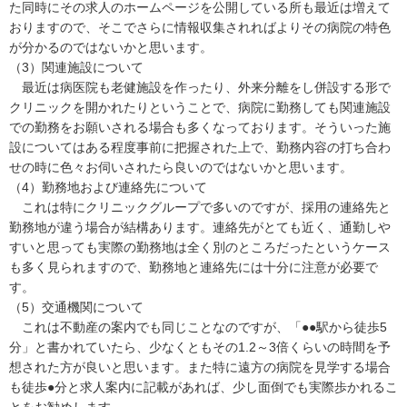
た同時にその求人のホームページを公開している所も最近は増えて
おりますので、そこでさらに情報収集されればよりその病院の特色
が分かるのではないかと思います。
（3）関連施設について
最近は病医院も老健施設を作ったり、外来分離をし併設する形で
クリニックを開かれたりということで、病院に勤務しても関連施設
での勤務をお願いされる場合も多くなっております。そういった施
設についてはある程度事前に把握された上で、勤務内容の打ち合わ
せの時に色々お伺いされたら良いのではないかと思います。
（4）勤務地および連絡先について
これは特にクリニックグループで多いのですが、採用の連絡先と
勤務地が違う場合が結構あります。連絡先がとても近く、通勤しや
すいと思っても実際の勤務地は全く別のところだったというケース
も多く見られますので、勤務地と連絡先には十分に注意が必要で
す。
（5）交通機関について
これは不動産の案内でも同じことなのですが、「●●駅から徒歩5
分」と書かれていたら、少なくともその1.2～3倍くらいの時間を予
想された方が良いと思います。また特に遠方の病院を見学する場合
も徒歩●分と求人案内に記載があれば、少し面倒でも実際歩かれるこ
とをお勧めします。