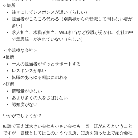
○ 短所
往々にしてレスポンスが遅い（らしい）
担当者がころころ代わる（別業界からの転職して間もない者が
多い）
求人担当、求職者担当、WEB担当など役職が分かれ、会社の中
で意思統一がされていない（らしい）
＜小規模な会社＞
●長所
一人の担当者がずっとサポートする
レスポンスが早い
転職のあらゆる相談にのれる
○短所
情報量が少ない
あまり多くの人をさばけない
認知度がない
いかがでしょうか？
結論で言えば大きい会社も小さい会社も一長一短があるということ
ですが、皆様としてはこのような長所、短所を知った上で紹介会社