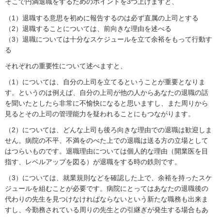
そこで円満退職をするためのポイントを3つ上げますと、
（1）退職する意思を初めに報告するのは必ず直属の上司とする
（2）退職することについては、前向きな理由を述べる
（3）退職については十分なスケジュールを立て余裕をもって行動す
る
それぞれの重要性について述べますと、
（1）については、自分の上司を立てるということが重要となりま
す。というのは例えば、自分の上司が他の人からあなたの退職の話
を聞いたとしたら非常に不愉快になると思いますし、また周りから
見るとその上司の管理能力を疑われることにもつながります。
（2）については、どんな上司も後ろ向きな理由での退職は歓迎しま
せん。病院の不平、不満をのべた上での退職は送る方の立場として
はつらいものです。退職理由については個人的な理由（開業医を目
指す、レベルアップを図る）が退職をする時の鉄則です。
（3）については、就業規則などを確認した上で、余裕を持ったスケ
ジュールを組むことが必要です。病院にとってはあなたの退職後の
代わりの先生を見つけなければならないという新たな職務も出来ま
すし、今勤務されている周りの先生との引継ぎが発生する場合もあ