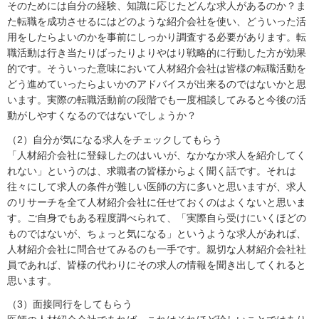
そのためには自分の経験、知識に応じたどんな求人があるのか？ま
た転職を成功させるにはどのような紹介会社を使い、どういった活
用をしたらよいのかを事前にしっかり調査する必要があります。転
職活動は行き当たりばったりよりやはり戦略的に行動した方が効果
的です。そういった意味において人材紹介会社は皆様の転職活動を
どう進めていったらよいかのアドバイスが出来るのではないかと思
います。実際の転職活動前の段階でも一度相談してみると今後の活
動がしやすくなるのではないでしょうか？
（2）自分が気になる求人をチェックしてもらう
「人材紹介会社に登録したのはいいが、なかなか求人を紹介してく
れない」というのは、求職者の皆様からよく聞く話です。それは
往々にして求人の条件が難しい医師の方に多いと思いますが、求人
のリサーチを全て人材紹介会社に任せておくのはよくないと思いま
す。ご自身でもある程度調べられて、「実際自ら受けにいくほどの
ものではないが、ちょっと気になる」というような求人があれば、
人材紹介会社に問合せてみるのも一手です。親切な人材紹介会社社
員であれば、皆様の代わりにその求人の情報を聞き出してくれると
思います。
（3）面接同行をしてもらう