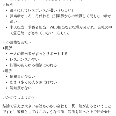
○ 短所
往々にしてレスポンスが遅い（らしい）
担当者がころころ代わる（別業界からの転職して間もない者が
多い）
求人担当、求職者担当、WEB担当など役職が分かれ、会社の中
で意思統一がされていない（らしい）
＜小規模な会社＞
●長所
一人の担当者がずっとサポートする
レスポンスが早い
転職のあらゆる相談にのれる
○短所
情報量が少ない
あまり多くの人をさばけない
認知度がない
いかがでしょうか？
結論で言えば大きい会社も小さい会社も一長一短があるということ
ですが、皆様としてはこのような長所、短所を知った上で紹介会社