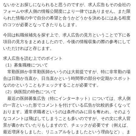
ないかとお探しになられると思うのですが、求人広告もその会社の
フォームや求人側の情報公開度により一律ではありません。また限
られた情報の中で自分の希望と合うかどうかを決めるにはある程度
のコツが必要となってきたりもします。
今回は転職候補先を探す上で、求人広告の見方ということで下に各
項目の見方をまとめましたので、今後の情報収集の際の参考にして
いただければと存じます。
求人広告を読む上でのポイント
（1）募集職種について
常勤医師か非常勤医師かいうのは大前提ですが、特に非常勤の場
合は日勤か当直か、日当直かという時間帯の部分や定期かスポット
なのかということもチェックすることが必要です。
（2）病医院の特色について
最近の医師募集広告（特にインターネット）については、求人側
の一言といった形でコメントを付けている広告が比較的多くなって
おります。通常求職者というのは条件のみに目を奪われ、そのよう
なコメントは飛ばしてしまうことも多いのですが、その文に求人背
景が書かれていたりもしますので、チェックが必要です（例えば、
最近増床をしました、リニュアルをしましたという理由など）、ま