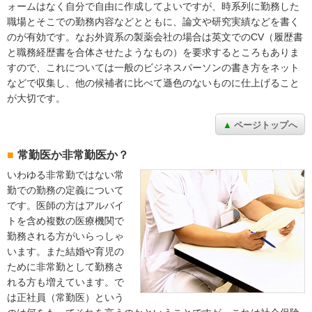
ォームはなく自分で自由に作成してよいですが、時系列に勤務した
職場とそこでの勤務内容などとともに、論文や研究実績などを書く
のが有効です。なお外資系の製薬会社の場合は英文でのCV（履歴書
と職務経歴書を合体させたようなもの）を要求するところもありま
すので、これについては一般のビジネスパーソンの書き方をネット
などで収集し、他の候補者に比べて遜色のないものに仕上げること
が大切です。
ページトップへ
常勤医か非常勤医か？
いわゆる非常勤ではない常
勤での勤務の定義について
です。医師の方はアルバイ
トを含め複数の医療機関で
勤務される方がいらっしゃ
います。また結婚や育児の
ために非常勤として勤務さ
れる方も増えています。で
は正社員（常勤医）という