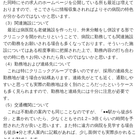
た同時にその求人のホームページを公開している所も最近は増えて
おりますので、そこでさらに情報収集されればよりその病院の特色
が分かるのではないかと思います。
（3）関連施設について
最近は病医院も老健施設を作ったり、外来分離をし併設する形で
クリニックを開かれたりということで、病院に勤務しても関連施設
での勤務をお願いされる場合も多くなっております。そういった施
設についてはある程度事前に把握された上で、勤務内容の打ち合わ
せの時に色々お伺いされたら良いのではないかと思います。
（4）勤務地および連絡先について
これは特にクリニックグループで多いのですが、採用の連絡先と
勤務地が違う場合が結構あります。連絡先がとても近く、通勤しや
すいと思っても実際の勤務地は全く別のところだったというケース
も多く見られますので、勤務地と連絡先には十分に注意が必要で
す。
（5）交通機関について
これは不動産の案内でも同じことなのですが、「●●駅から徒歩5
分」と書かれていたら、少なくともその1.2～3倍くらいの時間を予
想された方が良いと思います。また特に遠方の病院を見学する場合
も徒歩●分と求人案内に記載があれば、少し面倒でも実際歩かれるこ
とをお勧めします。