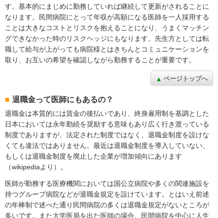
す。基本的にまじめに勤務していれば継続して更新がされることに
なります。民間病院にとって年収が高額になる医師を一人採用する
ことは大きなコストとリスクを抱えることになり、うまくマッチン
グできなかった時のリスクヘッジにもなります。先生方としては転
職して給与が上がっても病院様とはきちんとコミュニケーションを
取り、お互いの希望を確認しながら勤務することが重要です。
ページトップへ
退職金って医師にもあるの？
退職金は本質的には賃金の後払いであり、終身雇用制を基調とした
日本においては永年勤続を奨励する意味もあり広く行き渡っている
制度でありますが、法定された制度ではなく、退職金制度を設けな
くても違法ではありません。最近は退職金制度を導入していない、
もしくは退職金制度を廃止した企業が増加傾向にあります
（wikipediaより）。
医師が勤務する医療機関においては国公立病院や多くの関連施設を
持つグループ病院などが退職金規定を設けています。とはいえ前述
の年棒制で述べた通り民間病院の多くは退職金規定がないところが
多いです。また大学医局を出た医師の場合、民間病院を中心に人生