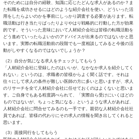
そのためには自分の経験、知識に応じたどんな求人があるのか？ま
た転職を成功させるにはどのような紹介会社を使い、どういった活
用をしたらよいのかを事前にしっかり調査する必要があります。転
職活動は行き当たりばったりよりやはり戦略的に行動した方が効果
的です。そういった意味において人材紹介会社は皆様の転職活動を
どう進めていったらよいかのアドバイスが出来るのではないかと思
います。実際の転職活動前の段階でも一度相談してみると今後の活
動がしやすくなるのではないでしょうか？
（2）自分が気になる求人をチェックしてもらう
「人材紹介会社に登録したのはいいが、なかなか求人を紹介してく
れない」というのは、求職者の皆様からよく聞く話です。それは
往々にして求人の条件が難しい医師の方に多いと思いますが、求人
のリサーチを全て人材紹介会社に任せておくのはよくないと思いま
す。ご自身でもある程度調べられて、「実際自ら受けにいくほどの
ものではないが、ちょっと気になる」というような求人があれば、
人材紹介会社に問合せてみるのも一手です。親切な人材紹介会社社
員であれば、皆様の代わりにその求人の情報を聞き出してくれると
思います。
（3）面接同行をしてもらう