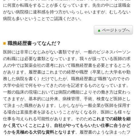
に何度か転職をすることが多くなっています。先生の中には退職金
がない病院様に違和感を持つ方がいらっしゃいますが、むしろない
病院も多いということでご認識ください。
ページトップへ
職務経歴書ってなんだ？
医師には非常になじみがない書類ですが、一般のビジネスパーソン
の転職には必要な書類となっています。我々が扱っている医師の求
人の中では製薬会社の選考において職務経歴書を必要とするところ
があります。履歴書はこれまでの経歴や職歴（卒業した大学名や勤
務した病院を書く）だけでしたが、職務経歴書は“職務”なのでその
大学や会社で何をやってきたのかを記述するものとなっています。
一般の臨床の現場においては病院の機能によりその働き方は変わっ
てきますが、基本的には外来、病棟管理、手術、検査など医師とし
て決まった職務があります。しかしながら一般企業が医師を採用す
る場合は直接患者を診るということがなくなる分、医師にも様々な
仕事を与えられる可能性があります。そのため
これまでの経験を細
かく見ていくことにより、自社がやってもらいたい仕事に合うかど
うかを見極める大切な資料となります
。履歴書のような決まったフ