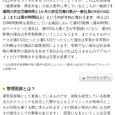
のは何をもってそれを言うのかということですが、これは社会保険
（健康保険・厚生年金）の加入要件に準じているところが一般的で
1
週間の所定労働時間と1か月の所定労働日数が一般社員の4分の3以
上（または週30時間以上）というのがそれに当たります
。例えば1
日8時間勤務を規則としている施設において週5日勤務（週40時間）
がベースだった場合は、週4日以上働く方が常勤扱いになり、週3日
勤務の場合は非常勤勤務ということになります。またそもそものベ
ースが週4.5日だったり週5.5日だったりした場合は常勤か非常勤か
の判断はその施設の就業規則によります。常勤でない場合は社会保
険の事業所の負担分を自分で支払わなければなりませんのでアルバ
イトだけで勤務をする場合は注意が必要です。
＊なお現在社会保険の加入要件を拡大しようという動きもあるので合わせてチェック
が必要です。
ページトップへ
管理医師とは？
通常院長職として募集しているものです。病院を経営している医療
法人がクリニックを設立した際やもともとクリニックが母体のとこ
ろが分院を建てる際に求人が出ます（その院長が辞めた時にも当然
その後任としての募集があります）。院長になるということは立場