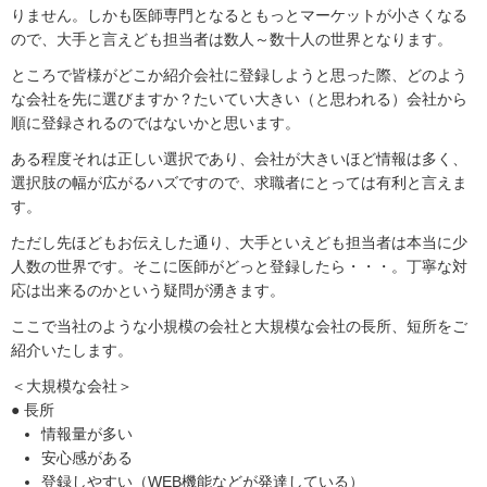
りません。しかも医師専門となるともっとマーケットが小さくなる
ので、大手と言えども担当者は数人～数十人の世界となります。
ところで皆様がどこか紹介会社に登録しようと思った際、どのよう
な会社を先に選びますか？たいてい大きい（と思われる）会社から
順に登録されるのではないかと思います。
ある程度それは正しい選択であり、会社が大きいほど情報は多く、
選択肢の幅が広がるハズですので、求職者にとっては有利と言えま
す。
ただし先ほどもお伝えした通り、大手といえども担当者は本当に少
人数の世界です。そこに医師がどっと登録したら・・・。丁寧な対
応は出来るのかという疑問が湧きます。
ここで当社のような小規模の会社と大規模な会社の長所、短所をご
紹介いたします。
＜大規模な会社＞
● 長所
情報量が多い
安心感がある
登録しやすい（WEB機能などが発達している）