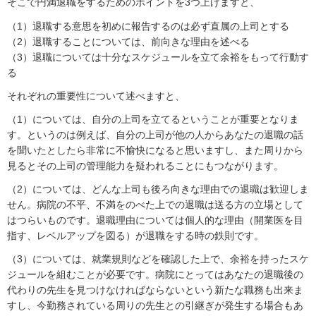
そこで円満退職をするためのポイントを3つ上げますと、
（1）退職する意思を初めに報告するのは必ず直属の上司とする
（2）退職することについては、前向きな理由を述べる
（3）退職については十分なスケジュールを立て余裕をもって行動す
る
それぞれの重要性について述べますと、
（1）については、自分の上司を立てるということが重要となりま
す。というのは例えば、自分の上司が他の人からあなたの退職の話
を聞いたとしたら非常に不愉快になると思いますし、また周りから
見るとその上司の管理能力を疑われることにもつながります。
（2）については、どんな上司も後ろ向きな理由での退職は歓迎しま
せん。病院の不平、不満をのべた上での退職は送る方の立場として
はつらいものです。退職理由については個人的な理由（開業医を目
指す、レベルアップを図る）が退職をする時の鉄則です。
（3）については、就業規則などを確認した上で、余裕を持ったスケ
ジュールを組むことが必要です。病院にとってはあなたの退職後の
代わりの先生を見つけなければならないという新たな職務も出来ま
すし、今勤務されている周りの先生との引継ぎが発生する場合もあ