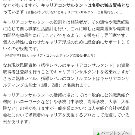
などがありますが、
キャリアコンサルタントは名称の独占資格とな
っています
。
（資格を持っていないとキャリアコンサルタントと名乗れない）
キャリアコンサルタントの役割とは相談者が、その適性や職業経験
に応じて自ら職業生活設計を行い、これに即した職業選択や職業能
力開発を効果的に行うことができるよう、支援を行う専門家です。
個人の特性に合わせたキャリア形成のために総合的にサポートして
いくのが役割です。
（特定非営利法人キャリア・コンサルティング協議会HPより）
なお現状民間資格（標準レベルのキャリアコンサルタント）の資格
取得者は登録を行うことでキャリアコンサルタントを名乗れますが
さらに熟練レベル、指導レベルのコンサルタントはキャリアコンサ
ルティング技能士（1級、2級）と名乗れます。
キャリアコンサルタントの活躍の場としては一般的に公的職業紹介
機関（ハローワークなど）や学校（中学校、高等学校、大学、大学
院など）の例がありますが一般企業においては人材紹介会社や派遣
会社において求職者のキャリアを支援するプロとして活躍している
例があります。
ページトップへ