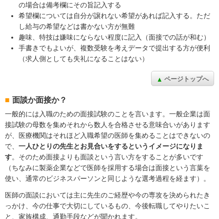
の場合は備考欄にその旨記入する
希望欄については自分が譲れない希望があれば記入する。ただ
し給与の希望などは書かない方が無難
趣味、特技は嫌味にならない程度に記入（面接での話が和む）
手書きでもよいが、複数受験を考えデータで提出する方が便利
（求人側としても失礼になることはない）
ページトップへ
面談か面接か？
一般的には入職のための面接試験のことを言います。一般企業は面
接試験の母数を集めそれから数人を合格させる意味合いがあります
が、医療機関はそれほど入職希望の医師を集めることはできないの
で、
一人ひとりの先生とお見合いをするというイメージになりま
す
。そのため面接よりも面談という言い方をすることが多いです
（ちなみに製薬企業などで医師を採用する場合は面接という言葉を
使い、通常のビジネスパーソンと同じような選考過程を経ます）。
医師の面談においては主に先生のご経歴や今の専攻を決められたき
っかけ、今の仕事で大切にしているもの、今後転職してやりたいこ
と、家族構成、通勤手段などが聞かれます。