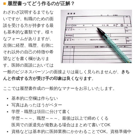
履歴書ってどう作るのが正解？
わざわざ説明するまでもな
いですが、転職のための面
談を受ける方が持参する最
も基本的な書類です。様々
なフォームがありますが、
左側に経歴、職歴、右側に
それ以外の自己の特徴や希
望などを書く欄がありま
す。医師の面談においては
一般のビジネスパーソンの面接よりは厳しく見られませんが、
きち
んと作成する方が受け手の印象は良くなります
。
ここでは履歴書作成の一般的なマナーをお示しいたします。
基本的に空欄は作らない
写真はあったほうがベター
学歴・職歴は項目に分けて書く
学歴～～～、職歴～～～、最後は以上で締めくくる
医局での派遣先が複数ある場合はまとめて書いてOK
資格などは基本的に医師業務にかかわることでOK。資格準備中