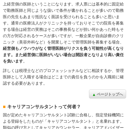
上経営側の医師ということになります。求人票には基本的に固定給
で勤務医師と同じような扱いで条件が書かれることが多いので勤務
医の先生もあまり抵抗なく面談を受けられることも多いと思いま
す。通常の医療法人がクリニックを持っておりそこでの院長を募集
する場合は経営の実務はそこの事務長などが担い何かあった時もそ
の方が対応されるケースが多いですが、一般企業が自由診療のクリ
ニック（美容外科など）を開業しそこで管理医師を募集する場合、
経営側もノウハウがなく管理医師がリクスを負う可能性が高くなり
ます。また経営側に医師がいない場合は開設者となりより高い責任
を負います
。
詳しくは税理士などのプロフェッショナルなどに相談するか、管理
医師として入職する場合はどこまでの責任を負うのかを入職前に確
認する必要があります。
ページトップへ
キャリアコンサルタントって何者？
国が定めたキャリアコンサルタント試験に合格し、指定登録機関に
よる登録をしたものが「キャリアコンサルタント」と名乗れます。
類似の呼び方としてキャリアカウンセラー、キャリアアドバイザー