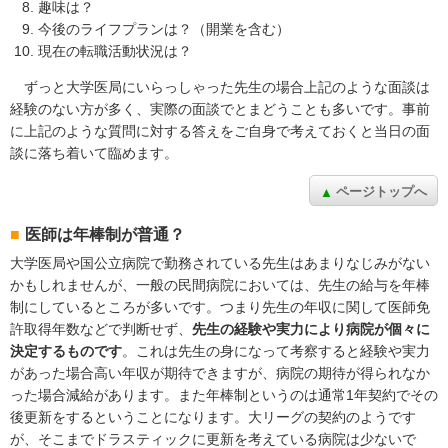
趣味は？
今後のライフプランは？（開業を含む）
現在の転職活動状況は？
ずっと大学医局にいらっしゃった先生の場合上記のような面談は
経験のない方が多く、実際の面談でとまどうことも多いです。事前
に上記のような質問に対する答えをご自身で考えておくと当日の面
談に落ち着いて臨めます。
ページトップへ
医師は年棒制が普通？
大学医局や国公立病院で勤務されている先生はあまりなじみがない
かもしれませんが、一般の民間病院においては、先生の給与を年棒
制にしているところが多いです。つまり先生の年収に関して医師免
許取得年数などで判断せず、
先生の経験や実力により病院が個々に
決定するものです
。これは先生の身になって考察すると経験や実力
があった場合高い年収が期待できますが、病院の期待が得られなか
った場合減給があります。また年棒制というのは通常1年契約でその
後更新をするということになります。大リーグの契約のようです
が、そこまでドラスティックに更新を考えている病院は少ないで