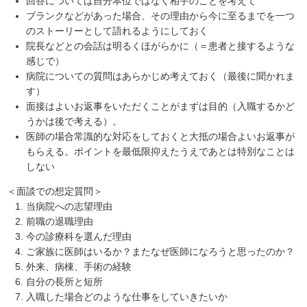
回答については自分本位ではなく相手のことを考えて
ブランクなどがあった場合、その理由から今に至るまでを一つ
のストーリーとして語れるようにしておく
院長などとの会話は明るくほがらかに（＝患者と接するような
感じで）
病院についての質問はあらかじめ考えておく（最後に聞かれま
す）
面接はよいお返事をいただくことがまずは目的（入職するかど
うかは後で考える）。
医師の場合常識的な対応をしておくと大抵の場合よいお返事が
もらえる。ポイントを最低限抑えたうえであとは特別なことは
しない
＜面談での想定質問＞
当病院への志望理由
前職の退職理由
今の診療科を選んだ理由
ご家族に医師はいるか？またなぜ医師になろうと思ったのか？
外来、病棟、手術の経験
自分の長所と短所
入職した場合どのような仕事をしていきたいか