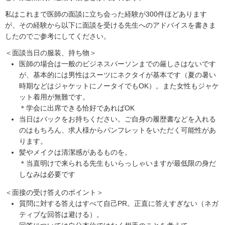
私はこれまで医師の面談に立ち会った経験が300件ほどあります
が、その経験から以下に面談を受ける先生へのアドバイスを書きま
したのでご参考にしてください。
＜面談当日の服装、持ち物＞
医師の場合は一般のビジネスパーソンまでの厳しさはないです
が、基本的には男性はスーツにネクタイが基本です（夏の暑い
時期などはジャケットにノータイでもOK）。また女性もジャケ
ット着用が無難です。
＊学会に出席できる恰好であればOK
当日はバックをお持ちください。ご自身の履歴書などを入れる
のはもちろん、求人様からパンフレットをいただく可能性があ
ります。
髪やメイクは清潔感があるものを。
＊当直明けで来られる先生もいらっしゃいますが最低限の身だ
しなみは必要です
＜面接の受け答えのポイント＞
質問に対する答えはすべて自己PR。正直に答えすぎない（ネガ
ティブな回答は避ける）。