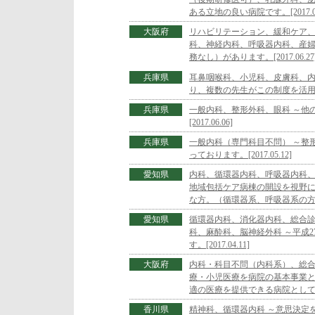
ある立地の良い病院です。[2017.07
大阪府
リハビリテーション、緩和ケア
科、神経内科、呼吸器内科、産婦
務なし）があります。[2017.06.27
兵庫県
耳鼻咽喉科、小児科、皮膚科、内
り、複数の先生がこの制度を活用してお
兵庫県
一般内科、整形外科、眼科 ～他
[2017.06.06]
兵庫県
一般内科（専門科目不問） ～整
っております。[2017.05.12]
愛知県
内科、循環器内科、呼吸器内科、
地域包括ケア病棟の開設を視野
な方。（循環器系、呼吸器系の方歓迎い
愛知県
循環器内科、消化器内科、総合
科、麻酔科、脳神経外科 ～平成
す。[2017.04.11]
大阪府
内科・科目不問（内科系）、総合
療・小児医療を病院の基本事業
適の医療を提供できる病院として、日
香川県
精神科、循環器内科 ～意思決定