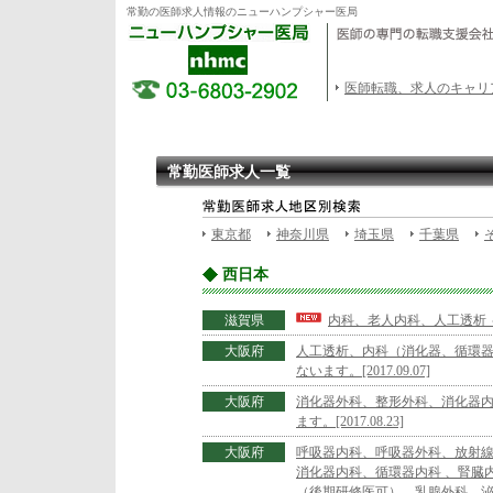
常勤の医師求人情報のニューハンプシャー医局
医師転職、求人のキャリ
常勤医師求人一覧
東京都
神奈川県
埼玉県
千葉県
西日本
滋賀県
内科、老人内科、人工透析 ～自
大阪府
人工透析、内科（消化器、循環器
ないます。[2017.09.07]
大阪府
消化器外科、整形外科、消化器内
ます。[2017.08.23]
大阪府
呼吸器内科、呼吸器外科、放射線科
消化器内科、循環器内科 、腎臓
（後期研修医可）、乳腺外科、泌