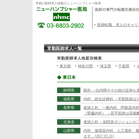
常勤の医師求人情報のニューハンプシャー医局
医師転職、求人のキャリ
常勤医師求人一覧
東京都
神奈川県
埼玉県
千葉県
東日本
静岡県
眼科 ～白内障やその他の症例も多く
福島県
内科、総合診療科 ～常勤医師は3名お
長野県
産婦人科、一般内科、呼吸器内
（腎臓内科） ～若手医師は高報酬を
北海道
産婦人科 ～副院長ポジションがございま
山梨県
内科、循環器内科、人工透析、脳
ます。[2017.05.31]