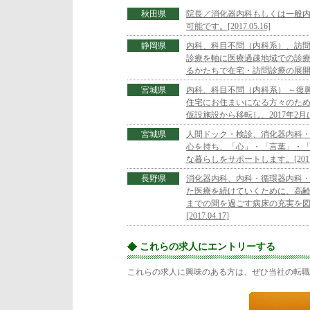
秋田県
院長／消化器内科もしくは一般内
可能です。[2017.05.16]
静岡県
内科、科目不問（内科系）、訪問
診療を軸に医療過疎地域での診
るかたちで在宅・訪問診療の展開もご相
宮城県
内科、科目不問（内科系） ～復
住宅にお住まいになる方々のた
仮設施設から移転し、2017年2月に新
宮城県
人間ドック・検診、消化器内科・
心を持ち、「心」・「言葉」・
な暮らしをサポートします。[2017.0
長野県
消化器内科、内科・循環器内科・
た医療を続けていくために、高
までの間を過ごす病床の充実を
[2017.04.17]
これらの求人にエントリーする
これらの求人に興味のある方は、ぜひ当社の転職